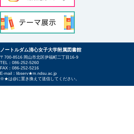
ノートルダム清心女子大学附属図書館
〒700-8516 岡山市北区伊福町二丁目16-9
TEL：086-252-5260
FAX：086-252-5216
E-mail：libserv★m.ndsu.ac.jp
※★は@に置き換えて送信してください。